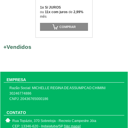
1x S/ JUROS
ou
11x com juros
de
2,99%
mês
COMPRAR
+
Vendidos
EMPRESA
Razão Social: MICHELLE REGINA DE ASSUMPCAO CHIMINI
30246774886
CNPJ: 20436765000186
CONTATO
Rua Topázio, 370 Sobreloja - Recreio Campestre Jóia
CEP: 13346-620 - Indaiatuba/SP
[Ver mapa]