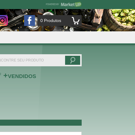
POWERED BY
MARKETUP
CHIMA'S BIER CULTURA CERVEJEIRA no Instagram
CHIMA'S BIER CULTURA CERVEJEIRA no F
0
Produtos
+
VENDIDOS