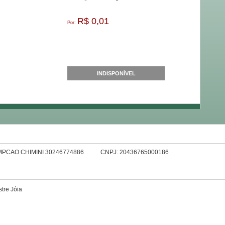
R$ 0,01
Por:
INDISPONÍVEL
MPCAO CHIMINI 30246774886
CNPJ: 20436765000186
tre Jóia