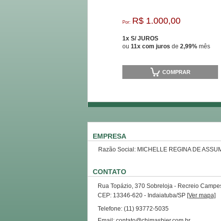
R$ 1.000,00
Por:
1x S/ JUROS
ou
11x com juros
de
2,99%
mês
COMPRAR
EMPRESA
Razão Social: MICHELLE REGINA DE ASSU
CONTATO
Rua Topázio, 370 Sobreloja - Recreio Campes
CEP: 13346-620 - Indaiatuba/SP
[Ver mapa]
Telefone: (11) 93772-5035
Email: contato@chimasbier.com.br