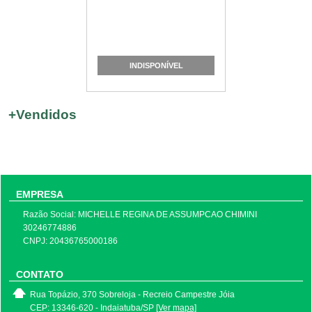
INDISPONÍVEL
+
Vendidos
EMPRESA
Razão Social: MICHELLE REGINA DE ASSUMPCAO CHIMINI
30246774886
CNPJ: 20436765000186
CONTATO
Rua Topázio, 370 Sobreloja - Recreio Campestre Jóia
CEP: 13346-620 - Indaiatuba/SP
[Ver mapa]