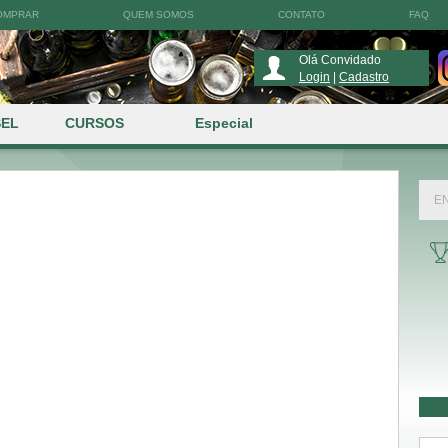
OMPRAR
QUEM SOMOS
CONTATO
FAQ
Olá Convidado
Login
|
Cadastro
SEL
CURSOS
Especial