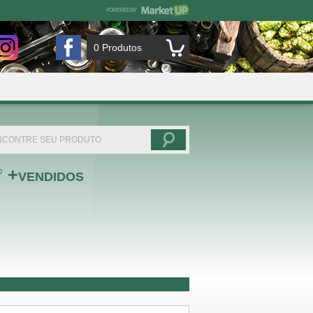
POWERED BY
MARKETUP
CHIMA'S BIER CULTURA CERVEJEIRA no Instagram
CHIMA'S BIER CULTURA CERVEJEIRA no F
0
Produtos
+
VENDIDOS