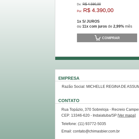
R$ 4.590,00
De:
R$ 4.390,00
Por:
1x S/ JUROS
ou
11x com juros
de
2,99%
mês
COMPRAR
EMPRESA
Razão Social: MICHELLE REGINA DE ASSU
CONTATO
Rua Topázio, 370 Sobreloja - Recreio Campes
CEP: 13346-620 - Indaiatuba/SP
[Ver mapa]
Telefone: (11) 93772-5035
Email: contato@chimasbier.com.br