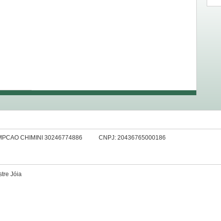
MPCAO CHIMINI 30246774886
CNPJ: 20436765000186
tre Jóia