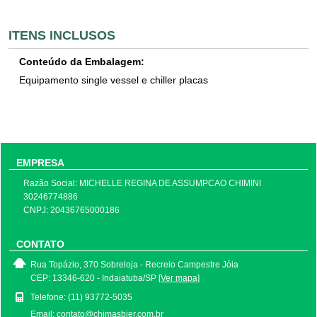
ITENS INCLUSOS
Conteúdo da Embalagem:
Equipamento single vessel e chiller placas
EMPRESA
Razão Social: MICHELLE REGINA DE ASSUMPCAO CHIMINI
30246774886
CNPJ: 20436765000186
CONTATO
Rua Topázio, 370 Sobreloja - Recreio Campestre Jóia
CEP: 13346-620 - Indaiatuba/SP
[Ver mapa]
Telefone: (11) 93772-5035
Email: contato@chimasbier.com.br