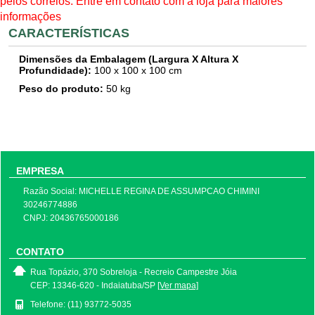
pelos correios. Entre em contato com a loja para maiores
informações
CARACTERÍSTICAS
Dimensões da Embalagem (Largura X Altura X
Profundidade):
100
x
100
x 100 cm
Peso do produto:
50
kg
EMPRESA
Razão Social: MICHELLE REGINA DE ASSUMPCAO CHIMINI
30246774886
CNPJ: 20436765000186
CONTATO
Rua Topázio, 370 Sobreloja - Recreio Campestre Jóia
CEP: 13346-620 - Indaiatuba/SP
[Ver mapa]
Telefone: (11) 93772-5035