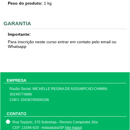
Peso do produto:
1
kg
GARANTIA
Importante:
Para inscrição neste curso entrar em contato pelo email ou
Whatsapp
EMPRESA
Razão Social: MICHELLE REGINA DE ASSUMPCAO CHIMINI
30246774886
CNPJ: 20436765000186
CONTATO
Rua Topázio, 370 Sobreloja - Recreio Campestre Jóia
CEP: 13346-620 - Indaiatuba/SP
[Ver mapa]