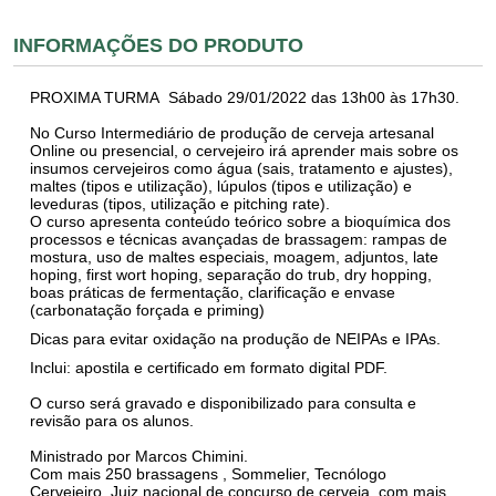
INFORMAÇÕES DO PRODUTO
PROXIMA TURMA
Sábado 29/01/2022 das 13h00 às 17h30.
No Curso Intermediário de produção de cerveja artesanal
Online ou presencial, o cervejeiro irá aprender mais sobre os
insumos cervejeiros como água (sais, tratamento e ajustes),
maltes (tipos e utilização), lúpulos (tipos e utilização) e
leveduras (tipos, utilização e pitching rate).
O curso apresenta conteúdo teórico sobre a bioquímica dos
processos e técnicas avançadas de brassagem: rampas de
mostura, uso de maltes especiais, moagem, adjuntos, late
hoping, first wort hoping, separação do trub, dry hopping,
boas práticas de fermentação, clarificação e envase
(carbonatação forçada e priming)
Dicas para evitar oxidação na produção de NEIPAs e IPAs.
Inclui: apostila e certificado em formato digital PDF.
O curso será gravado e disponibilizado para consulta e
revisão para os alunos.
Ministrado por Marcos Chimini.
Com mais 250 brassagens , Sommelier, Tecnólogo
Cervejeiro, Juiz nacional de concurso de cerveja, com mais