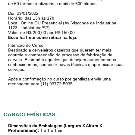
de 60 turmas realizadas e mais de 600 alunos.
Dia: 29/01/2022
Horário: das 13h às 17h
Local: Online OU Presencial (Av. Visconde de Indaiatuba,
1123 - Indaiatuba/SP)
Valor: de
R$ 200,00
por R$ 150,00
Escolha frete como retirar na loja.
Intenção do Curso:
Destinado a cervejeiros caseiros que querem ter mais
controle e compreensão do processo de fabricação de
cerveja. E também aqueles que desejam aumentar seus
conhecimentos, conhecer novas técnicas e aperfeiçoar suas
cervejas.
Após a confirmação no curso por gentileza envie uma
mensagem para (11) 93772-5035.
CARACTERÍSTICAS
Dimensões da Embalagem (Largura X Altura X
Profundidade):
1
x
1
x 1 cm